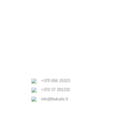
+370 656 15323
+370 37 201232
info@bukutis.lt