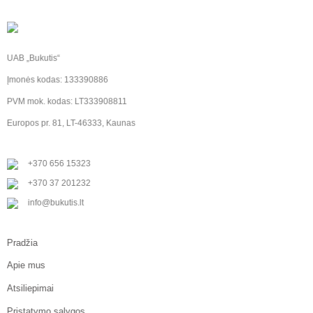
UAB „Bukutis“
Įmonės kodas: 133390886
PVM mok. kodas: LT333908811
Europos pr. 81, LT-46333, Kaunas
+370 656 15323
+370 37 201232
info@bukutis.lt
Pradžia
Apie mus
Atsiliepimai
Pristatymo sąlygos