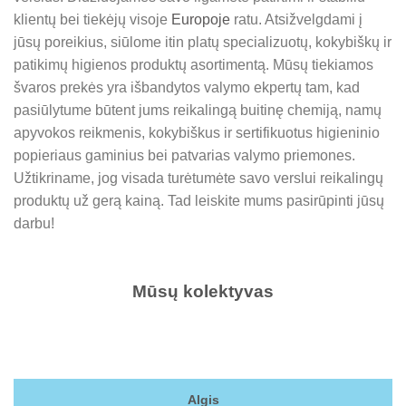
klientų bei tiekėjų visoje
Europoje
ratu. Atsižvelgdami į
jūsų poreikius, siūlome itin platų specializuotų, kokybiškų ir
patikimų higienos produktų asortimentą. Mūsų tiekiamos
švaros prekės yra išbandytos valymo ekpertų tam, kad
pasiūlytume būtent jums reikalingą buitinę chemiją, namų
apyvokos reikmenis, kokybiškus ir sertifikuotus higieninio
popieriaus gaminius bei patvarias valymo priemones.
Užtikriname, jog visada turėtumėte savo verslui reikalingų
produktų už gerą kainą. Tad leiskite mums pasirūpinti jūsų
darbu!
Mūsų kolektyvas
Algis