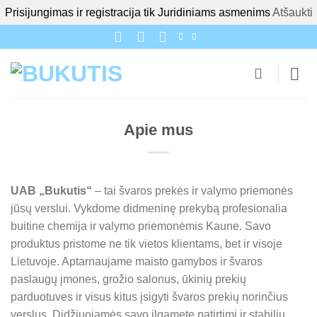
Prisijungimas ir registracija tik Juridiniams asmenims
Atšaukti
Skip
to
content
Apie mus
UAB „Bukutis“
– tai švaros prekės ir valymo priemonės
jūsų verslui. Vykdome didmeninę prekybą profesionalia
buitine chemija ir valymo priemonėmis Kaune. Savo
produktus pristome ne tik vietos klientams, bet ir visoje
Lietuvoje. Aptarnaujame maisto gamybos ir švaros
paslaugų įmones, grožio salonus, ūkinių prekių
parduotuves ir visus kitus įsigyti švaros prekių norinčius
verslus. Didžiuojamės savo ilgamete patirtimi ir stabiliu