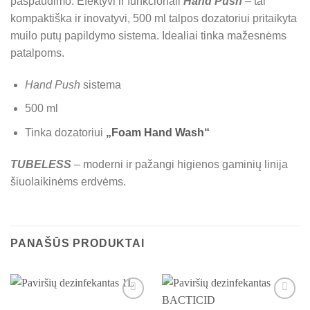
paspaudimo. Efektyvi ir funkcionali
Hand Push
– tai
kompaktiška ir inovatyvi, 500 ml talpos dozatoriui pritaikyta
muilo putų papildymo sistema. Idealiai tinka mažesnėms
patalpoms.
Hand Push
sistema
500 ml
Tinka dozatoriui
„Foam Hand Wash“
TUBELESS
– moderni ir pažangi higienos gaminių linija
šiuolaikinėms erdvėms.
PANAŠŪS PRODUKTAI