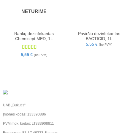
NETURIME
Rankų dezinfekantas
Paviršių dezinfekantas
Chemisept MED, 1L
BACTICID, 1L
5,55
€
(be PVM)
Įvertinimas:
5,55
€
(be PVM)
5
iš 5
UAB „Bukutis“
Įmonės kodas: 133390886
PVM mok. kodas: LT333908811
Europos pr. 81, LT-46333, Kaunas