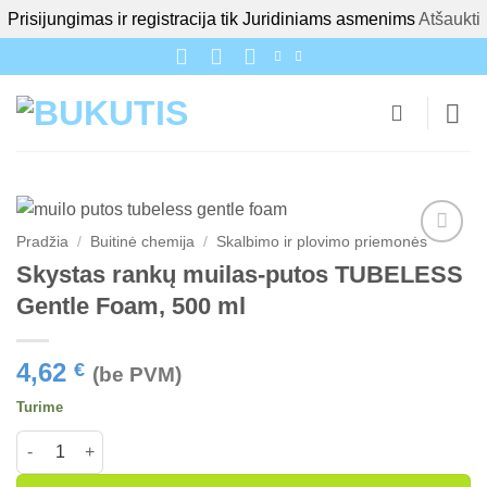
Prisijungimas ir registracija tik Juridiniams asmenims
Atšaukti
Skip
to
content
Pradžia
/
Buitinė chemija
/
Skalbimo ir plovimo priemonės
Skystas rankų muilas-putos TUBELESS
Gentle Foam, 500 ml
4,62
€
(be PVM)
Turime
produkto kiekis: Skystas rankų muilas-putos TUBELESS Gentle