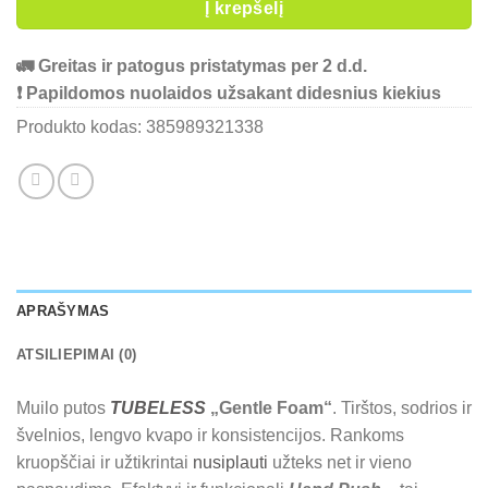
Į krepšelį
🚛 Greitas ir patogus pristatymas per 2 d.d.
❗ Papildomos nuolaidos užsakant didesnius kiekius
Produkto kodas:
385989321338
APRAŠYMAS
ATSILIEPIMAI (0)
Muilo putos
TUBELESS
„Gentle Foam“
. Tirštos, sodrios ir
švelnios, lengvo kvapo ir konsistencijos. Rankoms
kruopščiai ir užtikrintai
nusiplauti
užteks net ir vieno