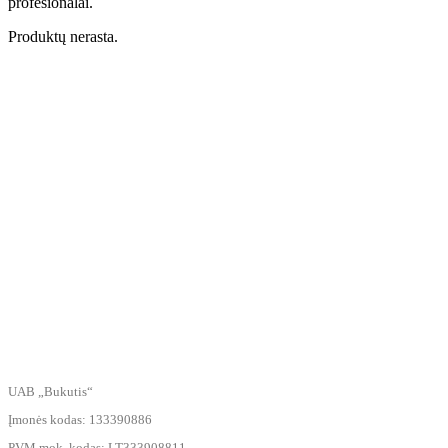
profesionalai.
Produktų nerasta.
UAB „Bukutis“
Įmonės kodas: 133390886
PVM mok. kodas: LT333908811