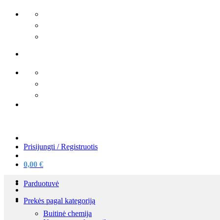
Skip
to
content
Prisijungti / Registruotis
0,00
€
Parduotuvė
Prekės pagal kategoriją
Buitinė chemija