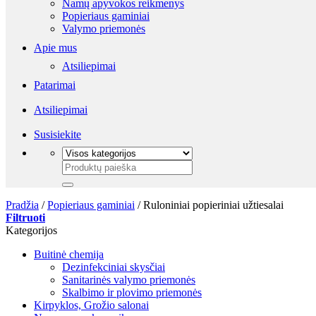
Namų apyvokos reikmenys
Popieriaus gaminiai
Valymo priemonės
Apie mus
Atsiliepimai
Patarimai
Atsiliepimai
Susisiekite
Ieškoti:
Pradžia
/
Popieriaus gaminiai
/
Ruloniniai popieriniai užtiesalai
Filtruoti
Kategorijos
Buitinė chemija
Dezinfekciniai skysčiai
Sanitarinės valymo priemonės
Skalbimo ir plovimo priemonės
Kirpyklos, Grožio salonai