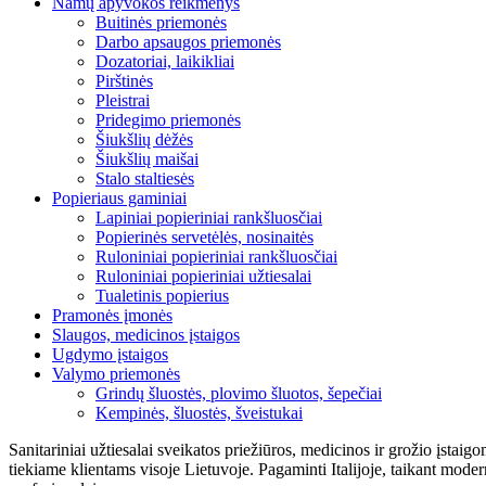
Namų apyvokos reikmenys
Buitinės priemonės
Darbo apsaugos priemonės
Dozatoriai, laikikliai
Pirštinės
Pleistrai
Pridegimo priemonės
Šiukšlių dėžės
Šiukšlių maišai
Stalo staltiesės
Popieriaus gaminiai
Lapiniai popieriniai rankšluosčiai
Popierinės servetėlės, nosinaitės
Ruloniniai popieriniai rankšluosčiai
Ruloniniai popieriniai užtiesalai
Tualetinis popierius
Pramonės įmonės
Slaugos, medicinos įstaigos
Ugdymo įstaigos
Valymo priemonės
Grindų šluostės, plovimo šluotos, šepečiai
Kempinės, šluostės, šveistukai
Sanitariniai užtiesalai sveikatos priežiūros, medicinos ir grožio įstaig
tiekiame klientams visoje Lietuvoje. Pagaminti Italijoje, taikant moder