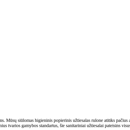
oms. Mūsų siūlomas higieninis popierinis užtiesalas rulone atitiks pačius 
nius tvarios gamybos standartus, šie sanitariniai užtiesalai pateisins vi