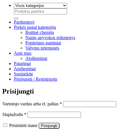
Ieškoti:
Parduotuvė
Prekės pagal kategoriją
Buitinė chemija
Namų apyvokos reikmenys
Popieriaus gaminiai
Valymo priemonės
Apie mus
Atsiliepimai
Patarimai
Atsiliepimai
Susisiekite
Prisijungti / Registruotis
Prisijungti
Privalomas
Vartotojo vardas arba el. paštas
*
Privalomas
Slaptažodis
*
Prisiminti mane
Prisijungti