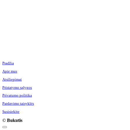
Pradžia
Apie mus
Atsiliepimai
Pristatymo sąlygos
Privatumo politika
Pardavimo taisyklės
Susisiekite
©
Bukutis