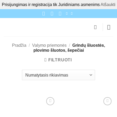
Prisijungimas ir registracija tik Juridiniams asmenims
Atšaukti
Skip
to
content
Pradžia
/
Valymo priemonės
/
Grindų šluostės,
plovimo šluotos, šepečiai
FILTRUOTI