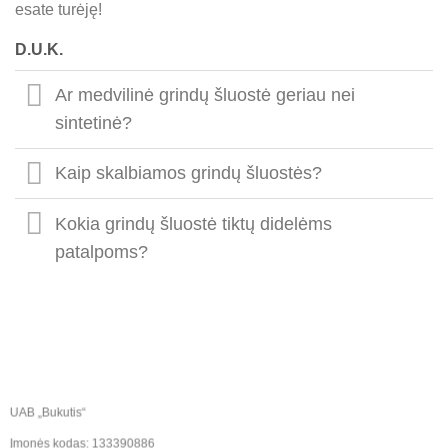
esate turėję!
D.U.K.
Ar medvilinė grindų šluostė geriau nei
sintetinė?
Kaip skalbiamos grindų šluostės?
Kokia grindų šluostė tiktų didelėms
patalpoms?
UAB „Bukutis“
Įmonės kodas: 133390886