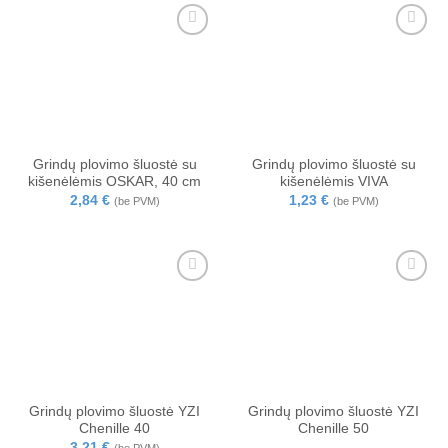
Grindų plovimo šluostė su
Grindų plovimo šluostė su
kišenėlėmis OSKAR, 40 cm
kišenėlėmis VIVA
2,84
€
1,23
€
(be PVM)
(be PVM)
Grindų plovimo šluostė YZI
Grindų plovimo šluostė YZI
Chenille 40
Chenille 50
3,21
€
(be PVM)