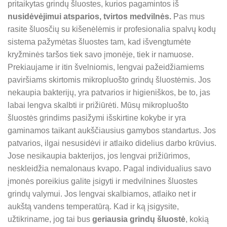
pritaikytas grindų šluostes, kurios pagamintos iš
nusidėvėjimui atsparios, tvirtos medvilnės.
Pas mus
rasite šluosčių su kišenėlėmis ir profesionalia spalvų kodų
sistema pažymėtas šluostes tam, kad išvengtumėte
kryžminės taršos tiek savo įmonėje, tiek ir namuose.
Prekiaujame ir itin švelniomis, lengvai pažeidžiamiems
paviršiams skirtomis mikropluošto grindų šluostėmis. Jos
nekaupia bakterijų, yra patvarios ir higieniškos, be to, jas
labai lengva skalbti ir prižiūrėti. Mūsų mikropluošto
šluostės grindims pasižymi išskirtine kokybe ir yra
gaminamos taikant aukščiausius gamybos standartus. Jos
patvarios, ilgai nesusidėvi ir atlaiko didelius darbo krūvius.
Jose nesikaupia bakterijos, jos lengvai prižiūrimos,
neskleidžia nemalonaus kvapo. Pagal individualius savo
įmonės poreikius galite įsigyti ir medvilnines šluostes
grindų valymui. Jos lengvai skalbiamos, atlaiko net ir
aukštą vandens temperatūrą. Kad ir ką įsigysite,
užtikriname, jog tai bus
geriausia grindų šluostė
, kokią