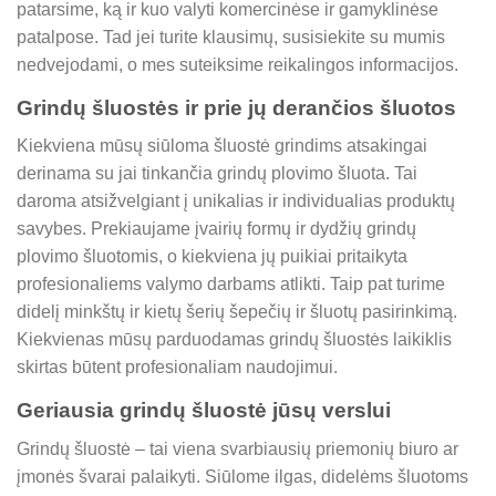
patarsime, ką ir kuo valyti komercinėse ir gamyklinėse
patalpose. Tad jei turite klausimų, susisiekite su mumis
nedvejodami, o mes suteiksime reikalingos informacijos.
Grindų šluostės ir prie jų derančios šluotos
Kiekviena mūsų siūloma šluostė grindims atsakingai
derinama su jai tinkančia grindų plovimo šluota. Tai
daroma atsižvelgiant į unikalias ir individualias produktų
savybes. Prekiaujame įvairių formų ir dydžių grindų
plovimo šluotomis, o kiekviena jų puikiai pritaikyta
profesionaliems valymo darbams atlikti. Taip pat turime
didelį minkštų ir kietų šerių šepečių ir šluotų pasirinkimą.
Kiekvienas mūsų parduodamas grindų šluostės laikiklis
skirtas būtent profesionaliam naudojimui.
Geriausia grindų šluostė jūsų verslui
Grindų šluostė – tai viena svarbiausių priemonių biuro ar
įmonės švarai palaikyti. Siūlome ilgas, didelėms šluotoms