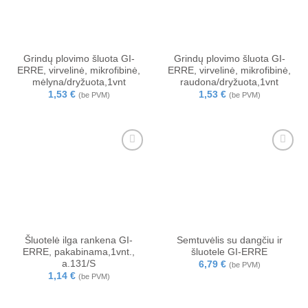
Grindų plovimo šluota GI-
Grindų plovimo šluota GI-
ERRE, virvelinė, mikrofibinė,
ERRE, virvelinė, mikrofibinė,
mėlyna/dryžuota,1vnt
raudona/dryžuota,1vnt
1,53
€
1,53
€
(be PVM)
(be PVM)
Šluotelė ilga rankena GI-
Semtuvėlis su dangčiu ir
ERRE, pakabinama,1vnt.,
šluotele GI-ERRE
a.131/S
6,79
€
(be PVM)
1,14
€
(be PVM)