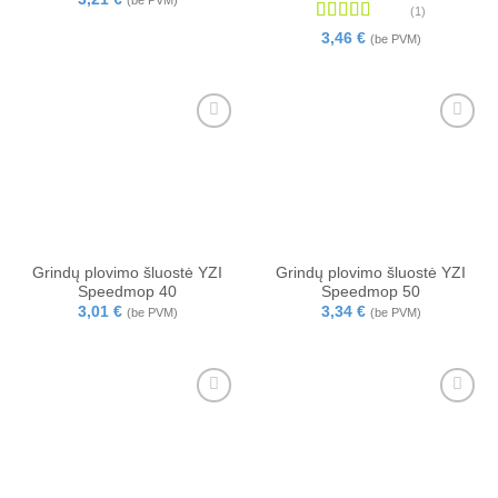
(1)
Įvertinimas:
3,46
€
(be PVM)
4
iš 5
Grindų plovimo šluostė YZI
Grindų plovimo šluostė YZI
Speedmop 40
Speedmop 50
3,01
€
3,34
€
(be PVM)
(be PVM)