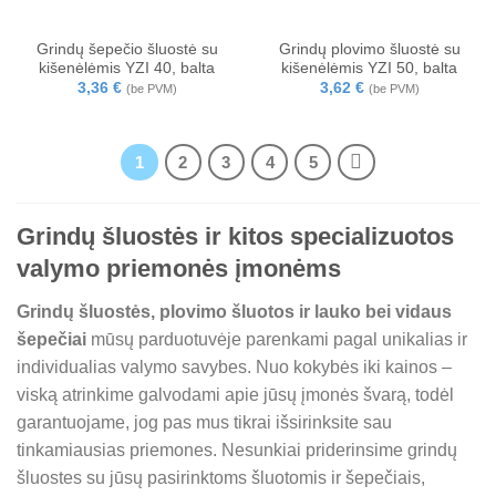
Grindų šepečio šluostė su
Grindų plovimo šluostė su
kišenėlėmis YZI 40, balta
kišenėlėmis YZI 50, balta
3,36
€
3,62
€
(be PVM)
(be PVM)
1
2
3
4
5
Grindų šluostės ir kitos specializuotos
valymo priemonės įmonėms
Grindų šluostės, plovimo šluotos ir lauko bei vidaus
šepečiai
mūsų parduotuvėje parenkami pagal unikalias ir
individualias valymo savybes. Nuo kokybės iki kainos –
viską atrinkime galvodami apie jūsų įmonės švarą, todėl
garantuojame, jog pas mus tikrai išsirinksite sau
tinkamiausias priemones. Nesunkiai priderinsime grindų
šluostes su jūsų pasirinktoms šluotomis ir šepečiais,