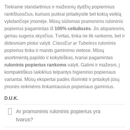
Tiekiame standartinius ir mažesnių dydžių popierinius
rankšluosčius, kuriuos puikiai pritaikysite bet kokią veiklą
vykdančioje įmonėje. Mūsų siūlomas pramoninis ruloninis
popierius pagamintas iš
100% celiuliozės
. Jis atsparesnis,
geriau sugeria skysčius. Tvirtas, tinka ne tik rankoms, bet ir
didesniam plotui valyti.
ClassEur
ar
Tubeless
ruloninis
popierius tinka ir maisto gaminimo vietose. Mūsų
asortimentą papildo ir kokybiškas, tvariai pagamintas
ruloninis popierius rankoms
valyti. Galimi ir mažesni, į
kompaktiškus laikiklius telpantys higieninio popieriaus
variantai. Mūsų ekspertai padės išsirinkti ir pritaikyti jūsų
įmonės reikmėms tinkamiausius popieriaus gaminius.
D.U.K.
Ar pramoninis ruloninis popierius yra
tvarus?