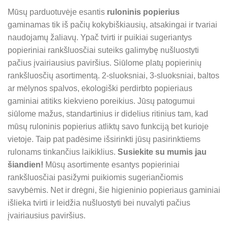
Mūsų parduotuvėje esantis
ruloninis popierius
gaminamas tik iš pačių kokybiškiausių, atsakingai ir tvariai
naudojamų žaliavų. Ypač tvirti ir puikiai sugeriantys
popieriniai rankšluosčiai suteiks galimybę nušluostyti
pačius įvairiausius paviršius. Siūlome platų popierinių
rankšluosčių asortimentą. 2-sluoksniai, 3-sluoksniai, baltos
ar mėlynos spalvos, ekologiški perdirbto popieriaus
gaminiai atitiks kiekvieno poreikius. Jūsų patogumui
siūlome mažus, standartinius ir didelius ritinius tam, kad
mūsų ruloninis popierius atliktų savo funkciją bet kurioje
vietoje. Taip pat padėsime išsirinkti jūsų pasirinktiems
rulonams tinkančius laikiklius.
Susiekite su mumis jau
šiandien!
Mūsų asortimente esantys popieriniai
rankšluosčiai pasižymi puikiomis sugeriančiomis
savybėmis. Net ir drėgni, šie higieninio popieriaus gaminiai
išlieka tvirti ir leidžia nušluostyti bei nuvalyti pačius
įvairiausius paviršius.