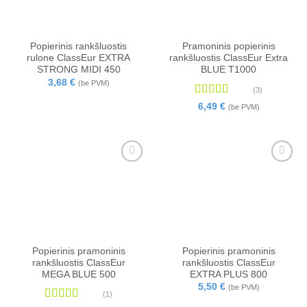
Popierinis rankšluostis
Pramoninis popierinis
rulone ClassEur EXTRA
rankšluostis ClassEur Extra
STRONG MIDI 450
BLUE T1000
3,68
€
(be PVM)
(3)
Įvertinimas:
6,49
€
(be PVM)
4.67
iš 5
Popierinis pramoninis
Popierinis pramoninis
rankšluostis ClassEur
rankšluostis ClassEur
MEGA BLUE 500
EXTRA PLUS 800
5,50
€
(be PVM)
(1)