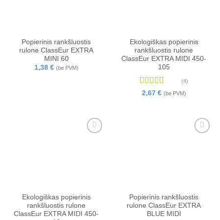
Popierinis rankšluostis
Ekologiškas popierinis
rulone ClassEur EXTRA
rankšluostis rulone
MINI 60
ClassEur EXTRA MIDI 450-
105
1,38
€
(be PVM)
(4)
Įvertinimas:
2,67
€
(be PVM)
4.75
iš 5
Ekologiškas popierinis
Popierinis rankšluostis
rankšluostis rulone
rulone ClassEur EXTRA
ClassEur EXTRA MIDI 450-
BLUE MIDI