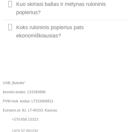
Kuo skiriasi baltas ir mėlynas ruloninis
popierius?
Koks ruloninis popierius pats
ekonomiškiausias?
UAB „Bukutis“
Įmonės kodas: 133390886
PVM mok. kodas: LT333908811
Europos pr. 81, LT-46333, Kaunas
+370 656 15323
+370 37 201232