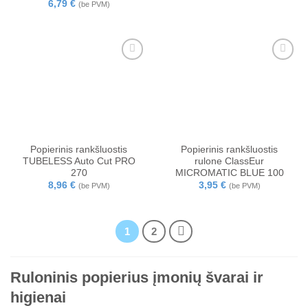
Įvertinimas:
6,79
€
(be PVM)
5
iš 5
Popierinis rankšluostis
Popierinis rankšluostis
TUBELESS Auto Cut PRO
rulone ClassEur
270
MICROMATIC BLUE 100
8,96
€
3,95
€
(be PVM)
(be PVM)
1
2
Ruloninis popierius įmonių švarai ir
higienai