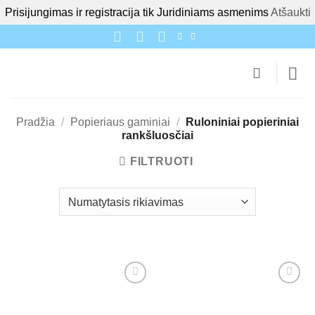
Prisijungimas ir registracija tik Juridiniams asmenims
Atšaukti
Skip
to
content
Pradžia
/
Popieriaus gaminiai
/
Ruloniniai popieriniai
rankšluosčiai
FILTRUOTI