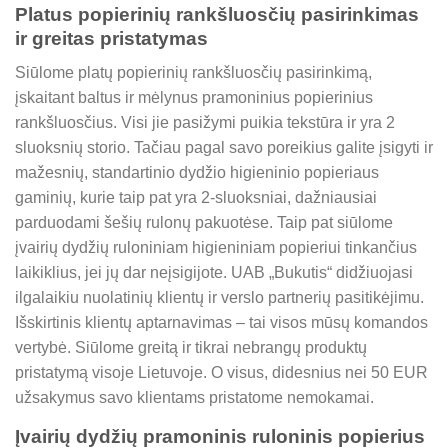
Platus popierinių rankšluosčių pasirinkimas
ir greitas pristatymas
Siūlome platų popierinių rankšluosčių pasirinkimą,
įskaitant baltus ir mėlynus pramoninius popierinius
rankšluosčius. Visi jie pasižymi puikia tekstūra ir yra 2
sluoksnių storio. Tačiau pagal savo poreikius galite įsigyti ir
mažesnių, standartinio dydžio higieninio popieriaus
gaminių, kurie taip pat yra 2-sluoksniai, dažniausiai
parduodami šešių rulonų pakuotėse. Taip pat siūlome
įvairių dydžių ruloniniam higieniniam popieriui tinkančius
laikiklius, jei jų dar neįsigijote. UAB „Bukutis“ didžiuojasi
ilgalaikiu nuolatinių klientų ir verslo partnerių pasitikėjimu.
Išskirtinis klientų aptarnavimas – tai visos mūsų komandos
vertybė. Siūlome greitą ir tikrai nebrangų produktų
pristatymą visoje Lietuvoje. O visus, didesnius nei 50 EUR
užsakymus savo klientams pristatome nemokamai.
Įvairių dydžių pramoninis ruloninis popierius