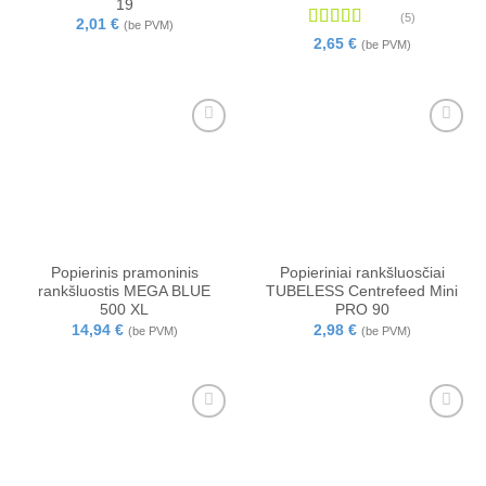
19
(5)
2,01
€
(be PVM)
Įvertinimas:
2,65
€
(be PVM)
5
iš 5
Popierinis pramoninis
Popieriniai rankšluosčiai
rankšluostis MEGA BLUE
TUBELESS Centrefeed Mini
500 XL
PRO 90
14,94
€
2,98
€
(be PVM)
(be PVM)