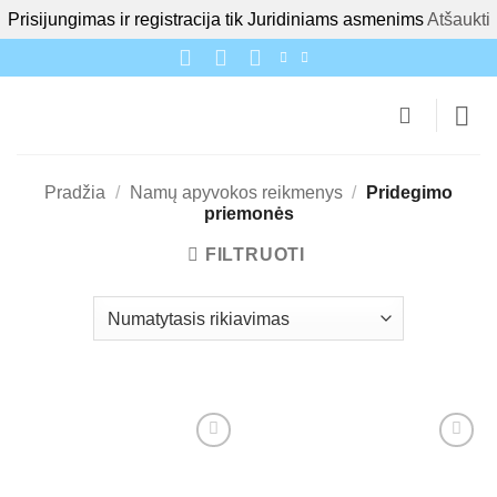
Prisijungimas ir registracija tik Juridiniams asmenims
Atšaukti
Skip
to
content
Pradžia
/
Namų apyvokos reikmenys
/
Pridegimo
priemonės
FILTRUOTI