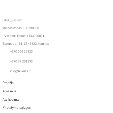
UAB „Bukutis“
Įmonės kodas: 133390886
PVM mok. kodas: LT333908811
Europos pr. 81, LT-46333, Kaunas
+370 656 15323
+370 37 201232
info@bukutis.lt
Pradžia
Apie mus
Atsiliepimai
Pristatymo sąlygos