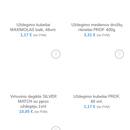
Uždegimo kubeliai
Uždegimo medienos drožlių
MAXIMOLAS balti, 48vnt.
ritinėliai PROF 400g
1,17
€
3,31
€
(be PVM)
(be PVM)
Virtuvinis degiklis SILVER
Uždegimo kubeliai PROF,
MATCH su pjezo
48 vnt.
uždegėju,1vnt
1,17
€
(be PVM)
10,05
€
(be PVM)