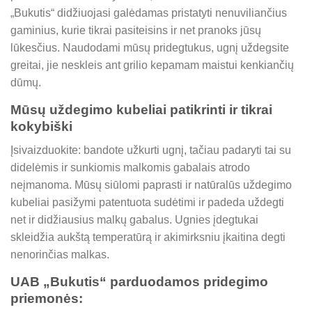
„Bukutis“ didžiuojasi galėdamas pristatyti nenuviliančius
gaminius, kurie tikrai pasiteisins ir net pranoks jūsų
lūkesčius. Naudodami mūsų pridegtukus, ugnį uždegsite
greitai, jie neskleis ant grilio kepamam maistui kenkiančių
dūmų.
Mūsų uždegimo kubeliai patikrinti ir tikrai
kokybiški
Įsivaizduokite: bandote užkurti ugnį, tačiau padaryti tai su
didelėmis ir sunkiomis malkomis gabalais atrodo
neįmanoma. Mūsų siūlomi paprasti ir natūralūs uždegimo
kubeliai pasižymi patentuota sudėtimi ir padeda uždegti
net ir didžiausius malkų gabalus. Ugnies įdegtukai
skleidžia aukštą temperatūrą ir akimirksniu įkaitina degti
nenorinčias malkas.
UAB „Bukutis“ parduodamos pridegimo
priemonės: