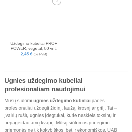
Uždegimo kubeliai PROF
POWER, vegetal, 80 vnt.
2,45
€
(be PVM)
Ugnies uždegimo kubeliai
profesionaliam naudojimui
Mūsų siūlomi
ugnies uždegimo kubeliai
padės
profesionaliai uždegti židinį, laužą, krosnį ar grilį. Tai –
įvairių rūšių ugnies įdegtukai, kurie neskleis toksinų ir
nepageidaujamų kvapų. Mūsų siūlomos pridegimo
priemonės ne tik kokybiškos, bet ir ekonomiškos. UAB