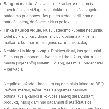
Saugios maistui.
Atsisveikinkite su kenksmingomis
cheminėmis medžiagomis ir rinkitės netoksiškas ugnies
padegimo priemones. Jos padės uždegti grilį ir saugiai
paruošti mėsą, daržoves ir kitus patiekalus.
Tinka naudoti viduje.
Mūsų uždegimo kubeliai nedūmija,
todėl puikiai tinka židiniams, picų krosnims ar kitiems
malkomis kūrenamiems ugnies šaltiniams uždegti.
Neskleidžia blogų kvapų.
Rinkitės tik tai, kas geriausia!
Su mūsų priemonėmis išvengsite į drabužius, plaukus ar
maistą įsigeriančių sintetinių kvapų, nes mūsų pridegtukai
– bekvapiai.
Negalime pažadėti, kad su mūsų gaminiais laimėsite BBQ
varžybų medalį, tačiau mes stengiamės pasiūlyti
optimaliausią kainos ir kokybės santykį garantuojantį
produktą. Mūsų gaminiai pagaminti iš aukščiausios
kokybės medžiagų, yra saugūs ir lengvai naudojami, todėl