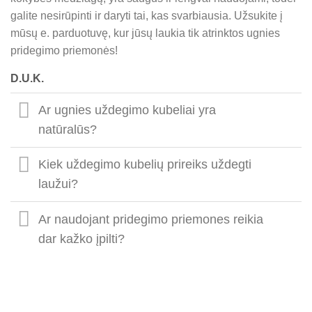
galite nesirūpinti ir daryti tai, kas svarbiausia. Užsukite į
mūsų e. parduotuvę, kur jūsų laukia tik atrinktos ugnies
pridegimo priemonės!
D.U.K.
Ar ugnies uždegimo kubeliai yra
natūralūs?
Kiek uždegimo kubelių prireiks uždegti
laužui?
Ar naudojant pridegimo priemones reikia
dar kažko įpilti?