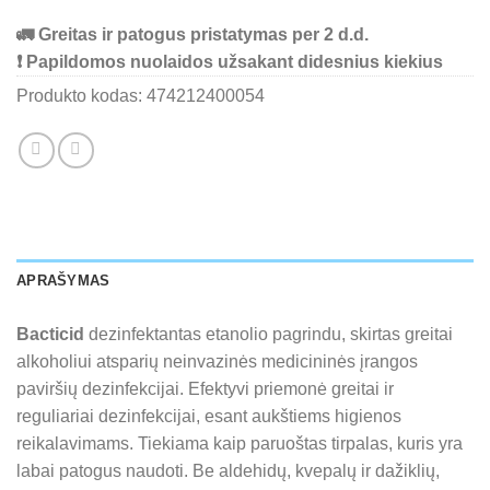
🚛 Greitas ir patogus pristatymas per 2 d.d.
❗ Papildomos nuolaidos užsakant didesnius kiekius
Produkto kodas:
474212400054
APRAŠYMAS
Bacticid
dezinfektantas etanolio pagrindu, skirtas greitai
alkoholiui atsparių neinvazinės medicininės įrangos
paviršių dezinfekcijai. Efektyvi priemonė greitai ir
reguliariai dezinfekcijai, esant aukštiems higienos
reikalavimams. Tiekiama kaip paruoštas tirpalas, kuris yra
labai patogus naudoti. Be aldehidų, kvepalų ir dažiklių,