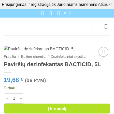
Prisijungimas ir registracija tik Juridiniams asmenims
Atšaukti
Skip
to
content
Pradžia
/
Buitinė chemija
/
Dezinfekciniai skysčiai
Paviršių dezinfekantas BACTICID, 5L
19,68
€
(be PVM)
Turime
produkto kiekis: Paviršių dezinfekantas BACTICID, 5L
Į krepšelį