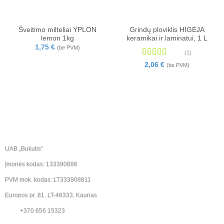
Šveitimo milteliai YPLON
Grindų ploviklis HIGĖJA
lemon 1kg
keramikai ir laminatui, 1 L
1,75
€
(be PVM)
(1)
Įvertinimas:
2,06
€
(be PVM)
5
iš 5
UAB „Bukutis“
Įmonės kodas: 133390886
PVM mok. kodas: LT333908811
Europos pr. 81, LT-46333, Kaunas
+370 656 15323