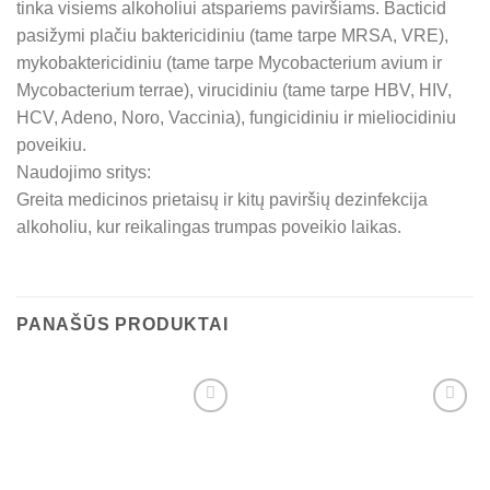
tinka visiems alkoholiui atspariems paviršiams. Bacticid
pasižymi plačiu baktericidiniu (tame tarpe MRSA, VRE),
mykobaktericidiniu (tame tarpe Mycobacterium avium ir
Mycobacterium terrae), virucidiniu (tame tarpe HBV, HIV,
HCV, Adeno, Noro, Vaccinia), fungicidiniu ir mieliocidiniu
poveikiu.
Naudojimo sritys:
Greita medicinos prietaisų ir kitų paviršių dezinfekcija
alkoholiu, kur reikalingas trumpas poveikio laikas.
PANAŠŪS PRODUKTAI