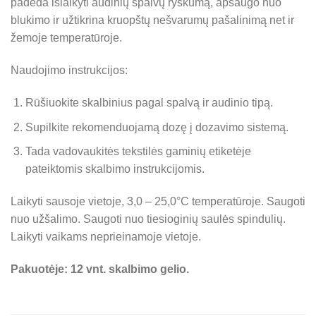
padeda išlaikyti audinių spalvų ryškumą, apsaugo nuo
blukimo ir užtikrina kruopštų nešvarumų pašalinimą net ir
žemoje temperatūroje.
Naudojimo instrukcijos:
Rūšiuokite skalbinius pagal spalvą ir audinio tipą.
Supilkite rekomenduojamą dozę į dozavimo sistemą.
Tada vadovaukitės tekstilės gaminių etiketėje
pateiktomis skalbimo instrukcijomis.
Laikyti sausoje vietoje, 3,0 – 25,0°C temperatūroje. Saugoti
nuo užšalimo. Saugoti nuo tiesioginių saulės spindulių.
Laikyti vaikams neprieinamoje vietoje.
Pakuotėje: 12 vnt. skalbimo gelio.