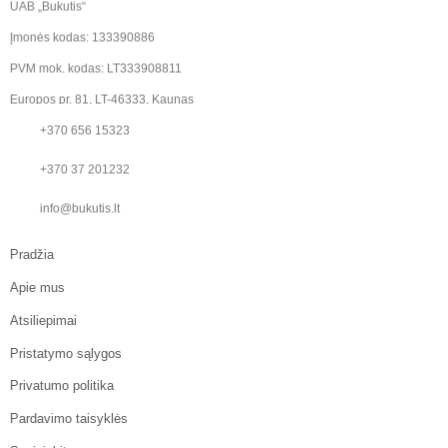
UAB „Bukutis“
Įmonės kodas: 133390886
PVM mok. kodas: LT333908811
Europos pr. 81, LT-46333, Kaunas
+370 656 15323
+370 37 201232
info@bukutis.lt
Pradžia
Apie mus
Atsiliepimai
Pristatymo sąlygos
Privatumo politika
Pardavimo taisyklės