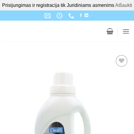
Prisijungimas ir registracija tik Juridiniams asmenims
Atšaukti
Skip
to
content