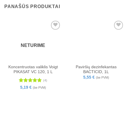
PANAŠŪS PRODUKTAI
NETURIME
Koncentruotas valiklis Voigt
Paviršių dezinfekantas
PIKASAT VC 120, 1 L
BACTICID, 1L
5,55
€
(be PVM)
(4)
Įvertinimas:
5,19
€
(be PVM)
4.75
iš 5