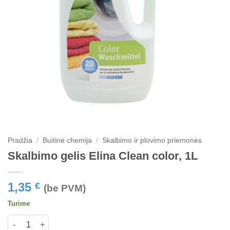
Pradžia
/
Buitinė chemija
/
Skalbimo ir plovimo priemonės
Skalbimo gelis Elina Clean color, 1L
1,35
€
(be PVM)
Turime
produkto kiekis: Skalbimo gelis Elina Clean color, 1L