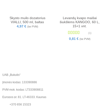
Skysto muilo dozatorius
Levandų kvapo maišai
VIALLI, 500 ml, baltas
šiukšlėms KANGOO, 60 L,
15+1 vnt.
4,97
€
(be PVM)
(1)
Įvertinimas:
0,81
€
(be PVM)
5
iš 5
UAB „Bukutis“
Įmonės kodas: 133390886
PVM mok. kodas: LT333908811
Europos pr. 81, LT-46333, Kaunas
+370 656 15323