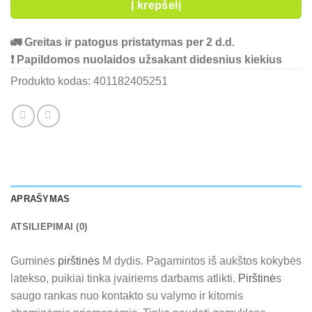
Į krepšelį
🚛 Greitas ir patogus pristatymas per 2 d.d.
❗ Papildomos nuolaidos užsakant didesnius kiekius
Produkto kodas:
401182405251
APRAŠYMAS
ATSILIEPIMAI (0)
Guminės
pirštinės
M dydis. Pagamintos iš aukštos kokybės
latekso, puikiai tinka įvairiems darbams atlikti.
Pirštinė
s
saugo rankas nuo kontakto su valymo ir kitomis