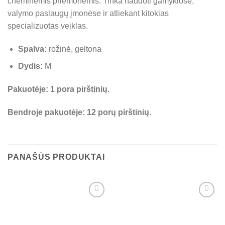
cheminėmis priemonėmis. Tinka naudoti gamyklose,
valymo paslaugų įmonėse ir atliekant kitokias
specializuotas veiklas.
Spalva:
rožinė, geltona
Dydis:
M
Pakuotėje: 1 pora pirštinių.
Bendroje pakuotėje: 12 porų pirštinių.
PANAŠŪS PRODUKTAI