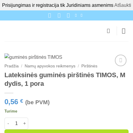
Prisijungimas ir registracija tik Juridiniams asmenims
Atšaukti
Skip
to
content
Pradžia
/
Namų apyvokos reikmenys
/
Pirštinės
Lateksinės guminės pirštinės TIMOS, M
dydis, 1 pora
0,56
€
(be PVM)
Turime
produkto kiekis: Lateksinės guminės pirštinės TIMOS, M dydis,