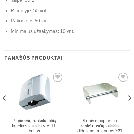
Talpa: 30 L
Ritinėlyje: 50 vnt.
Pakuotėje: 50 vnt.
Minimalus užsakymas: 10 vnt.
PANAŠŪS PRODUKTAI
Pridėti į
Pridėti į
patikusių
patikusių
prekių
prekių
sąrašą
sąrašą
Popierinių rankšluosčių
Sieninis popierinių
lapeliais laikiklis VIALLI,
rankšluosčių laikiklis
baltas
dideliems rulonams YZI