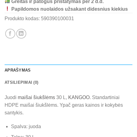
Greitas ir patogus pristatymas per 2 d.d.
Papildomos nuolaidos užsakant didesnius kiekius
Produkto kodas:
590390100031
APRAŠYMAS
ATSILIEPIMAI (0)
Juodi
maišai šiukšlėms
30 L,
KANGOO
. Standartiniai
HDPE maišai šiukšlėms. Ypač geras kainos ir kokybės
santykis.
Spalva: juoda