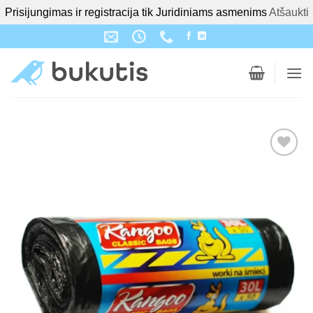
Prisijungimas ir registracija tik Juridiniams asmenims
Atšaukti
Skip
to
content
Pridėti į
patikusių
prekių
sąrašą