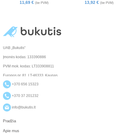
11,69
€
13,92
€
(be PVM)
(be PVM)
UAB „Bukutis“
Įmonės kodas: 133390886
PVM mok. kodas: LT333908811
Europos pr. 81, LT-46333, Kaunas
+370 656 15323
+370 37 201232
info@bukutis.lt
Pradžia
Apie mus