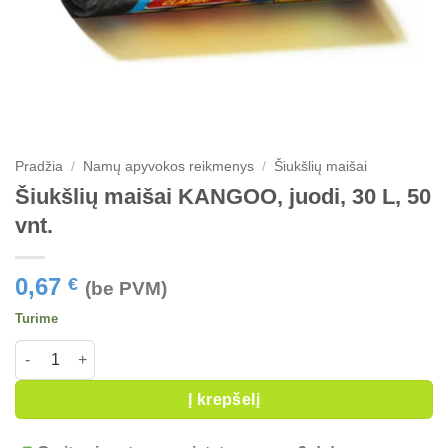
Pradžia
/
Namų apyvokos reikmenys
/
Šiukšlių maišai
Šiukšlių maišai KANGOO, juodi, 30 L, 50
vnt.
0,67
€
(be PVM)
Turime
produkto kiekis: Šiukšlių maišai KANGOO, juodi, 30 L, 50 vnt.
Į krepšelį