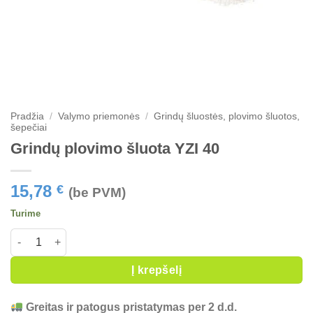
Pradžia
/
Valymo priemonės
/
Grindų šluostės, plovimo šluotos,
šepečiai
Grindų plovimo šluota YZI 40
15,78
€
(be PVM)
Turime
produkto kiekis: Grindų plovimo šluota YZI 40
Į krepšelį
Greitas ir patogus pristatymas per 2 d.d.