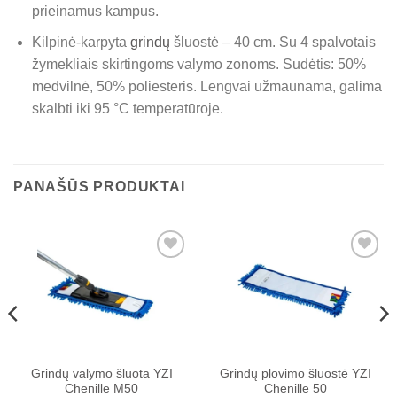
prieinamus kampus.
Kilpinė-karpyta
grindų
šluostė – 40 cm. Su 4 spalvotais
žymekliais skirtingoms valymo zonoms. Sudėtis: 50%
medvilnė, 50% poliesteris. Lengvai užmaunama, galima
skalbti iki 95 °C temperatūroje.
PANAŠŪS PRODUKTAI
Pridėti į
Pridėti į
patikusių
patikusių
prekių
prekių
sąrašą
sąrašą
Grindų valymo šluota YZI
Grindų plovimo šluostė YZI
Chenille M50
Chenille 50