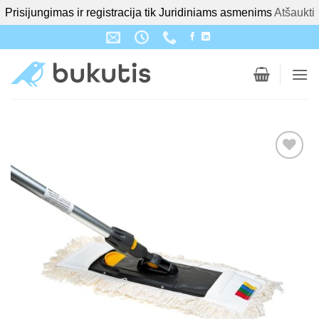
Prisijungimas ir registracija tik Juridiniams asmenims
Atšaukti
Skip
to
content
Pridėti į
patikusių
prekių
sąrašą