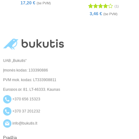
17,20
€
(be PVM)
(1)
Įvertinimas:
3,46
€
(be PVM)
4
iš 5
UAB „Bukutis“
Įmonės kodas: 133390886
PVM mok. kodas: LT333908811
Europos pr. 81, LT-46333, Kaunas
+370 656 15323
+370 37 201232
info@bukutis.lt
Pradžia