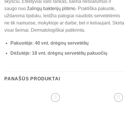
skysčiu. Efektyviai valo rankas, šalina nešvarumus ir
saugo nuo
žalingų bakterijų plitimo
. Praktiška pakuotė,
uždaroma lipduku, leidžia patogiai naudotis servetėlėmis
ne tik namuose, mokykloje ar darbe, bet ir keliaujant. Skirta
visai šeimai. Dermatologiškai patikrinta.
Pakuotėje: 40 vnt. drėgnų servetėlių
Dėžutėje: 18 vnt. drėgnų servetėlių pakuočių
PANAŠŪS PRODUKTAI