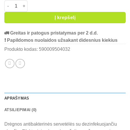
produkto kiekis: Drėgnos antibakterinės servetėlės CLEANIC Ant
Į krepšelį
🚛 Greitas ir patogus pristatymas per 2 d.d.
❗ Papildomos nuolaidos užsakant didesnius kiekius
Produkto kodas:
590009504032
APRAŠYMAS
ATSILIEPIMAI (0)
Drėgnos antibakterinės servetėlės su dezinfekuojančiu