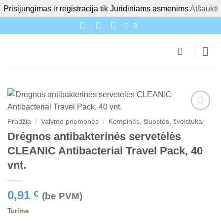
Prisijungimas ir registracija tik Juridiniams asmenims
Atšaukti
Skip
to
content
Pradžia
/
Valymo priemonės
/
Kempinės, šluostės, šveistukai
Drėgnos antibakterinės servetėlės
CLEANIC Antibacterial Travel Pack, 40
vnt.
0,91
€
(be PVM)
Turime