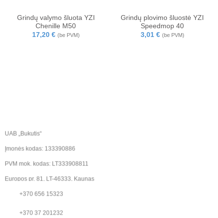
Grindų valymo šluota YZI
Grindų plovimo šluostė YZI
Chenille M50
Speedmop 40
17,20
€
3,01
€
(be PVM)
(be PVM)
UAB „Bukutis“
Įmonės kodas: 133390886
PVM mok. kodas: LT333908811
Europos pr. 81, LT-46333, Kaunas
+370 656 15323
+370 37 201232